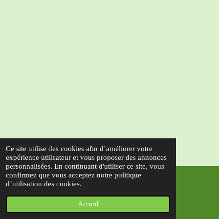
Ce site utilise des cookies afin d’améliorer votre
expérience utilisateur et vous proposer des annonces
personnalisées. En continuant d'utiliser ce site, vous
confirmez que vous acceptez notre politique
d’utilisation des cookies.
MISE À JOUR 18/06/2025 LY
© 2023 - 2026 AICFRGV
Propulsé par
Webador
Accord