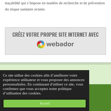
traçabilité qui s’impose en matière de recherche et de prévention
du risque sanitaire aviaire.
CRÉEZ VOTRE PROPRE SITE INTERNET AVEC
WEBADOR
Ce site utilise des cookies afin d’améliorer votre
expérience utilisateur et vous proposer des annonces
personnalisées. En continuant d'utiliser ce site, vous
confirmez que vous acceptez notre politique
d’utilisation des cookies.
MISE À JOUR 18/06/2025 LY
© 2023 - 2026 AICFRGV
Propulsé par
Webador
Accord