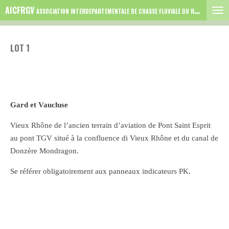
AICFRGV
Passer
ASSOCIATION INTERDEPARTEMENTALE DE CHASSE FLUVIALE DU RHONE GARD VAUCLUSE
au
contenu
LOT 1
principal
Gard et Vaucluse
Vieux Rhône de l’ancien terrain d’aviation de Pont Saint Esprit
au pont TGV situé à la confluence di Vieux Rhône et du canal de
Donzère Mondragon.
Se référer obligatoirement aux panneaux indicateurs PK.